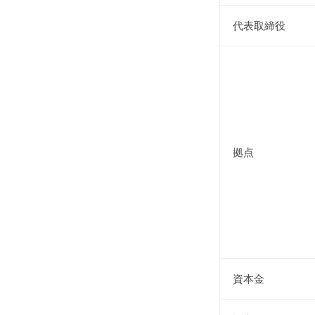
年
rs1302313
6
代表取締役
月
1
日
拠点
資本金