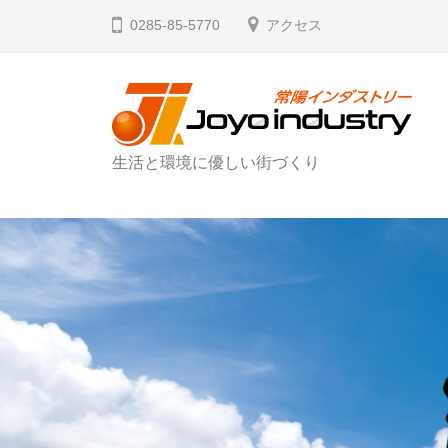
コ
0285-85-5770
アクセス
ン
テ
ン
ツ
生活と環境に優しい街づくり
へ
ス
キ
ッ
プ