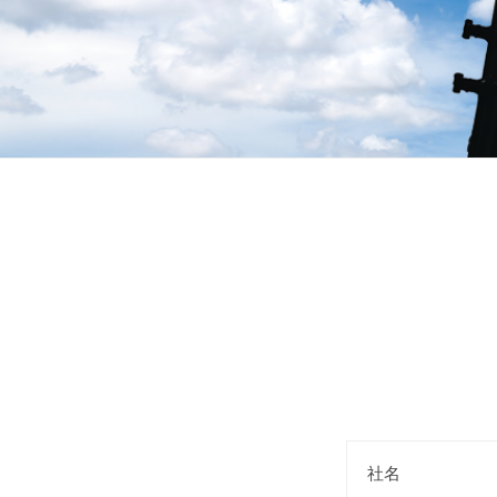
会
社
概
要
2021
by
社名